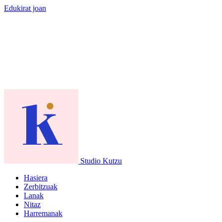
Edukirat joan
Studio Kutzu
Hasiera
Zerbitzuak
Lanak
Nitaz
Harremanak