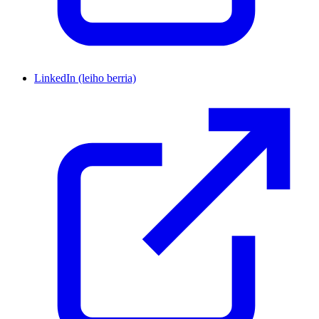
LinkedIn
(leiho berria)