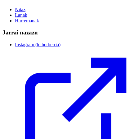
Nitaz
Lanak
Harremanak
Jarrai nazazu
Instagram
(leiho berria)