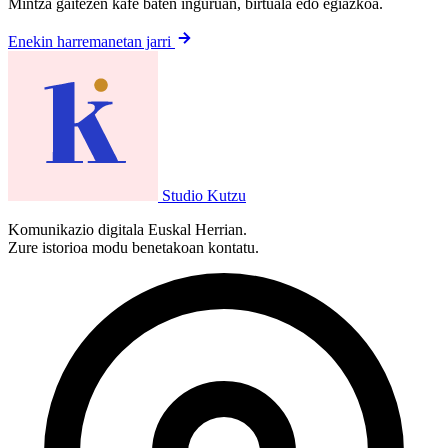
Mintza gaitezen kafe baten inguruan, birtuala edo egiazkoa.
Enekin harremanetan jarri
Studio Kutzu
Komunikazio digitala Euskal Herrian.
Zure istorioa modu benetakoan kontatu.