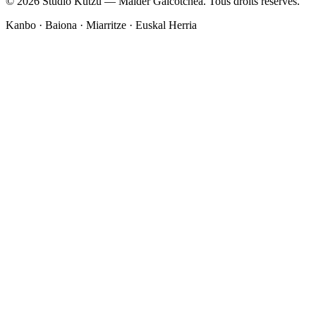
© 2026 Studio Kutzu — Maider Gaicotchea. Tous droits réservés.
Kanbo · Baiona · Miarritze · Euskal Herria